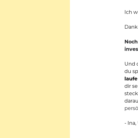
Ich w
Dank
Noch 
inves
Und d
du sp
laufe
dir s
steck
darauf
persö
- Ina