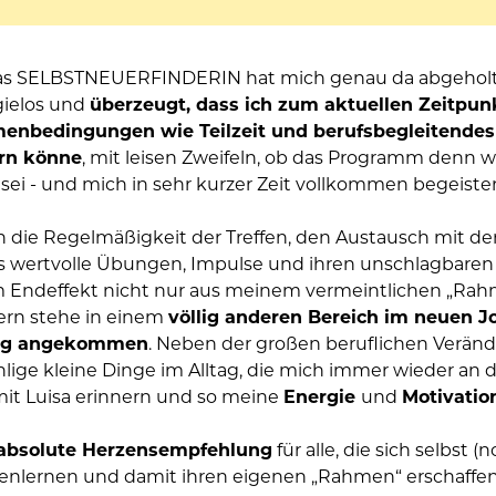
as SELBSTNEUERFINDERIN hat mich genau da abgeholt, w
ielos und 
überzeugt, dass ich zum aktuellen Zeitpunk
enbedingungen wie Teilzeit und berufsbegleitendes 
rn könne
, mit leisen Zweifeln, ob das Programm denn wir
sei - und mich in sehr kurzer Zeit vollkommen begeister
 die Regelmäßigkeit der Treffen, den Austausch mit der
s wertvolle Übungen, Impulse und ihren unschlagbaren
m Endeffekt nicht nur aus meinem vermeintlichen „Rah
rn stehe in einem 
völlig anderen Bereich im neuen Jo
tig angekommen
. Neben der großen beruflichen Veränd
lige kleine Dinge im Alltag, die mich immer wieder an d
mit Luisa erinnern und so meine 
Energie 
und 
Motivatio
absolute Herzensempfehlung
 für alle, die sich selbst (
nlernen und damit ihren eigenen „Rahmen“ erschaffen