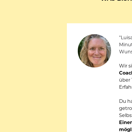
"Luis
Minut
Wunsc
Wir s
Coac
über 
Erfah
Du ha
getro
Einen
mögl