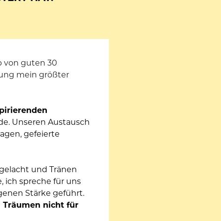
b von guten 30 
ung mein größter 
pirierenden 
de. Unseren Austausch 
gen, gefeierte 
 gelacht und Tränen 
ich spreche für uns 
Selbstneuerfinderinnen gemeinsam, uns auf den Pfad der eigenen Stärke geführt. 
 Träumen nicht für 