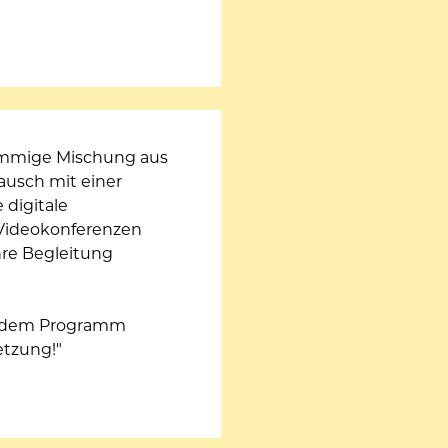
mmige Mischung aus 
usch mit einer 
digitale 
Videokonferenzen 
re Begleitung 
 dem Programm 
etzung!"