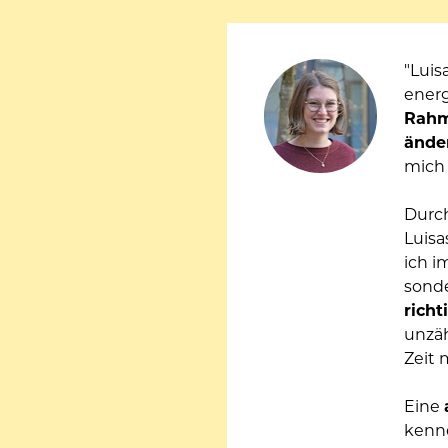
"Luis
energ
Rahm
ände
mich 
Durch
Luisa
ich i
sonde
rich
unzäh
Zeit 
Eine 
kenne