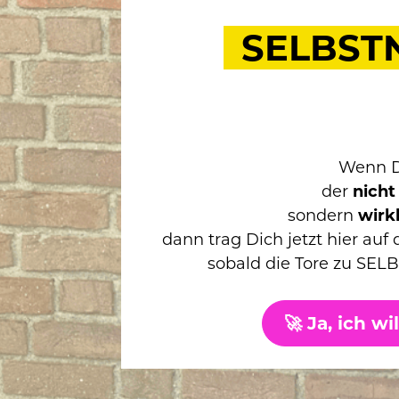
SELBST
Wenn Du
der 
nicht
sondern 
wirkl
dann trag Dich jetzt hier auf d
sobald die Tore zu SE
🚀 Ja, ich w