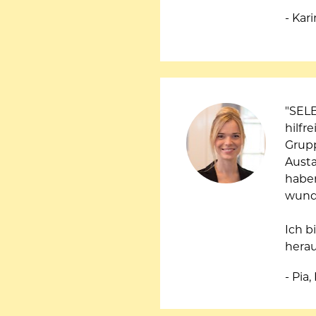
- Kar
"SEL
hilfr
Grupp
Austa
haben
wunde
Ich b
hera
- Pia